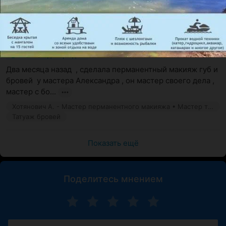
Талейко Н. - Косметик
Пирсинг
Аноним
3 февраля 2021
Отзыв подтвержден
Два месяца назад  , сделала перманентный макияж губ и 
бровей  у мастера Александра , он мастер своего дела , 
мастер с бо...
Хотянович А. - Мастер перманентного макияжа • Мастер тату
Татуаж бровей
Показать ещё
Поделитесь мнением