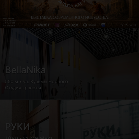
Продажа тату оборудования: краски для татуировок,
тату-машинки
Продажа аксессуаров из кожи: кожаные браслеты,
брелоки, а также временные татуировки (флеш-тату)
Команда
Главной гордостью «Салона 3000» являются его
квалифицированные мастера, профессионалы своего
дела с многолетним практическим опытом работы.
BellaNika
Команда студии не стоит на месте, регулярно посещая
семинары и специализированные мастер-классы,
550 м • ул. Кузьмы Чорного
отрабатывая приобретенные навыки на моделях.
Студия красоты
Высокий уровень профессионализма, внимательность,
аккуратность и индивидуальный подход к каждому —
основные принципы в работе салона. Мастера смогут
не только качественно выполнить свой фронт работы,
но также и дадут дельные советы по уходу за собой в
РУКИ
домашних условиях.
1.0 км • ул. Макаёнка