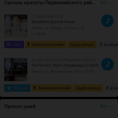
Салоны красоты Первомайского района
Все
СТУДИЯ КРАСОТЫ
BellaNika (Бэлла Ника)
Минск, ул. Кузьмы Чорного, 31
с 09:00
Viber
Записаться онлайн
Задать вопрос
В избра
САЛОН КРАСОТЫ ПРЕМИУМ-КЛАССА
Perfection Style (Перфекшн Стайл)
Минск, ул. Филимонова, 35
с 10:00
Telegram
Записаться онлайн
Задать вопрос
В и
Прокол ушей
Все