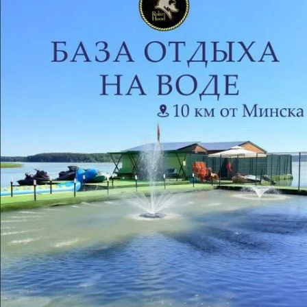
Отзывы
27
Виктория
28 апреля 2021
Отзыв подтвержден
На 28.04.21 в 20.00 ч. была осуществлена запись 
посредст

вом звонка к косметологу на замену украшения и 
консультацию. Яв...
Аноним
5 марта 2021
Отзыв подтвержден
Прекрасны салон, супер отношение к клиентам. Очень 
боялась, пришла почти белая