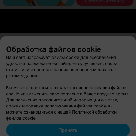
Обработка файлов cookie
О проекте
Новости проекта
Размещение рекламы
Наш сайт использует файлы cookie для обеспечения
Вакансии
Публичный договор
Способы оплаты
удобства пользователей сайта, его улучшения, сбора
статистики и предоставления персонализированных
Публичный договор по использованию сервиса
рекомендаций.
«Афиша»
Пользовательское соглашение
Вы можете настроить параметры использования файлов
cookie или изменить свое согласие в более позднее время.
Написать в поддержку
Для получения дополнительной информации о целях,
Связаться по вопросам сотрудничества
сроках и порядке использования файлов cookie вы
Написать руководителю relax.by
можете ознакомиться с нашей
Политикой обработки
файлов cookie
Персональные настройки cookie
Обработка персональных данных
Принять