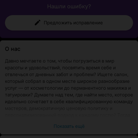
Нашли ошибку?
Предложить исправление
О нас
Давно мечтаете о том, чтобы погрузиться в мир
красоты и удовольствий, посвятить время себе и
отвлечься от дневных забот и проблем? Ищете салон,
который собрал в одном месте широкое разнообразие
услуг — от косметологии до перманентного макияжа и
татуировки? Думаете над тем, где найти место, которое
идеально сочетает в себе квалифицированную команду
мастеров, демократичную ценовую политику и
персонализированный подход к каждому гостю? Тогда
предлагаем Вам остановиться, ведь
«Салон 3000»
Показать ещё
именно то, что Вам нужно.