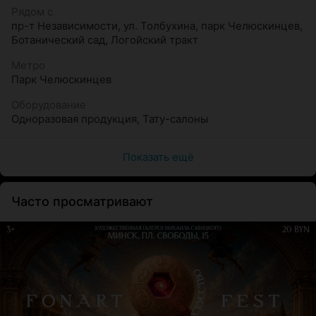
Атмосфера
Рядом с
пр-т Независимости
,
ул. Толбухина
,
парк Челюскинцев
,
Быстрый ритм жизни заставляет нас откладываться
Ботанический сад
,
Логойский тракт
время, которое мы хотим потратить на себя. Однако
порой так хочется расслабиться, отвлечься и посвятить
Метро
Парк Челюскинцев
время себе в уютной обстановке салона.
«Салон 3000»
— идеальное место для этого, своеобразный островок
Оборудование
красоты и здоровья, комфорта и спокойствия.
Одноразовая продукция
,
Тату-салоны
Услуги и направления
Показать ещё
Пирсинг
Татуировка
Часто просматривают
Перманентный макияж
Коррекция фигуры
Косметология
Обучение и консультации по пирсингу, татуировке и
перманентному макияжу