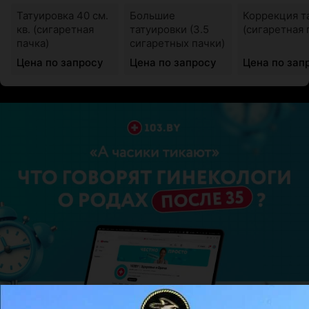
Татуировка 40 см.
Большие
Коррекция т
кв. (сигаретная
татуировки (3.5
(сигаретная 
пачка)
сигаретных пачки)
Цена по запросу
Цена по запросу
Цена по зап