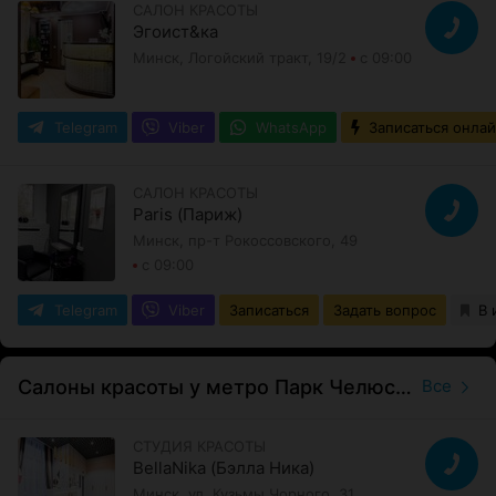
САЛОН КРАСОТЫ
Эгоист&ка
Минск, Логойский тракт, 19/2
с 09:00
Telegram
Viber
WhatsApp
Записаться онла
САЛОН КРАСОТЫ
Paris (Париж)
Минск, пр-т Рокоссовского, 49
с 09:00
Telegram
Viber
Записаться
Задать вопрос
В 
Салоны красоты у метро Парк Челюскинцев
Все
СТУДИЯ КРАСОТЫ
BellaNika (Бэлла Ника)
Минск, ул. Кузьмы Чорного, 31